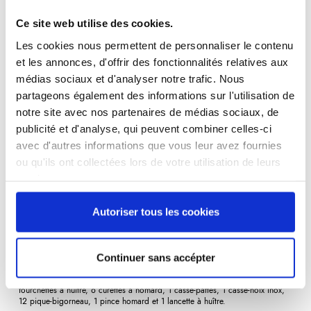
Référence
8702701-V
Ce site web utilise des cookies.
Les cookies nous permettent de personnaliser le contenu
kit de l'écailler
et les annonces, d'offrir des fonctionnalités relatives aux
médias sociaux et d'analyser notre trafic. Nous
91,02 €
/ TTC
partageons également des informations sur l'utilisation de
notre site avec nos partenaires de médias sociaux, de
publicité et d'analyse, qui peuvent combiner celles-ci
avec d'autres informations que vous leur avez fournies
Ajouter au panier
ou qu'ils ont collectées lors de votre utilisation de leurs
services.
Autoriser tous les cookies
Description
Détails du produit
Avis
(0)
Continuer sans accépter
Le
kit indispensable
pour la dégustation des fruits de mer. Composition : 6
fourchettes à huître, 6 curettes à homard, 1 casse-pattes, 1 casse-noix inox,
12 pique-bigorneau, 1 pince homard et 1 lancette à huître.