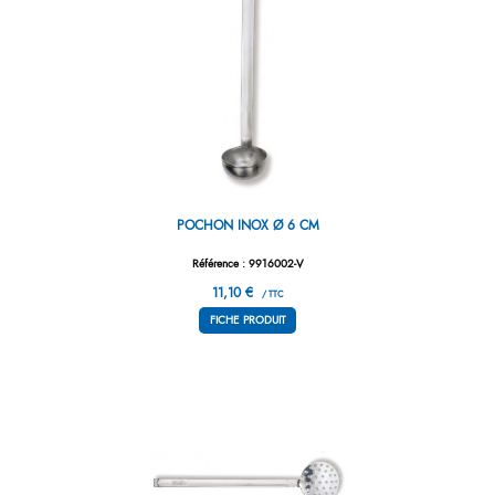
POCHON INOX Ø 6 CM
Référence : 9916002-V
11,10 €
/ TTC
FICHE PRODUIT