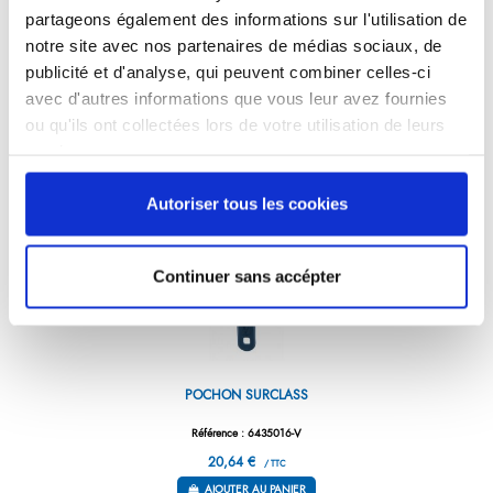
partageons également des informations sur l'utilisation de
Référence : 3959616-C
notre site avec nos partenaires de médias sociaux, de
50,04 €
/ TTC
publicité et d'analyse, qui peuvent combiner celles-ci
AJOUTER AU PANIER
avec d'autres informations que vous leur avez fournies
ou qu'ils ont collectées lors de votre utilisation de leurs
services.
Autoriser tous les cookies
Continuer sans accépter
POCHON SURCLASS
Référence : 6435016-V
20,64 €
/ TTC
AJOUTER AU PANIER