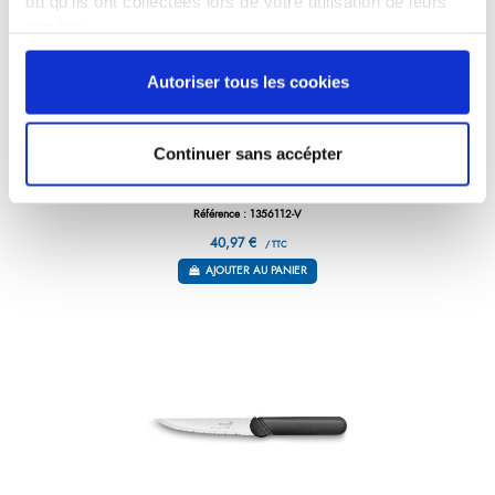
ou qu'ils ont collectées lors de votre utilisation de leurs
services.
Autoriser tous les cookies
Continuer sans accépter
COUTEAU À STEAK TAÏGA 12 CM
Référence : 1356112-V
40,97 €
/ TTC
AJOUTER AU PANIER