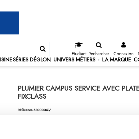
Etudiant
Rechercher
Connexion
ISINE
SÉRIES DÉGLON
UNIVERS MÉTIERS
-
LA MARQUE
C
PLUMIER CAMPUS SERVICE AVEC PLAT
FIXCLASS
Référence
8300006-V
Plumier
Campus
aluminium (vide) - fermeture à code - petit modèle