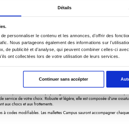
Class®
Détails
103,39 €
/ TTC
ies.
Ajouter au panier
e personnaliser le contenu et les annonces, d'offrir des fonctio
rafic. Nous partageons également des informations sur l'utilisati
, de publicité et d'analyse, qui peuvent combiner celles-ci avec
ils ont collectées lors de votre utilisation de leurs services.
produit
Avis
(0)
Continuer sans accépter
Auto
 de 2 plateaux Fix-Class qui protègent les tranchants de vos couteaux et per
s de service de votre choix. Robuste et légère, elle est composée d'une ossat
ant aux chocs et aux frottements.
es à codes modifiables. Les mallettes Campus sauront accompagner chaque é