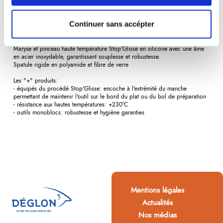
- 1 pinceau haute températuire Stop'Glisse (réf.3921523-V)
- 1 spatule rigide 230° 25 cmStop'Glisse (réf.3921625-V)
Continuer sans accépter
Caractéristiques techniques:
3 outils incontournables de la gamme Stop'Glisse pour réaliser vos
pâtisseries avec succès
Maryse et pinceau haute température Stop'Glisse en silicone avec une âme
en acier inoxydable, garantissant souplesse et robustesse.
Spatule rigide en polyamide et fibre de verre
Les "+" produits:
- équipés du procédé Stop'Glisse: encoche à l'extrémité du manche
permettant de maintenir l'outil sur le bord du plat ou du bol de préparation
- résistance aux hautes températures: +230°C
- outils monoblocs: robustesse et hygiène garanties
Mentions légales
Actualités
Nos médias