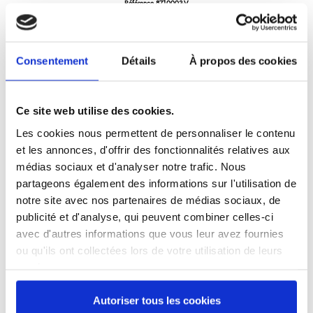
Référence
8710003-V
Coffret contenant 3 outils incontournables de la gamme Stop'Glisse pour réaliser
Consentement
Détails
À propos des cookies
vos pâtisseries avec succès
31,68 €
/ TTC
Ce site web utilise des cookies.
Les cookies nous permettent de personnaliser le contenu
et les annonces, d'offrir des fonctionnalités relatives aux
Ajouter au panier
médias sociaux et d'analyser notre trafic. Nous
partageons également des informations sur l'utilisation de
notre site avec nos partenaires de médias sociaux, de
publicité et d'analyse, qui peuvent combiner celles-ci
avec d'autres informations que vous leur avez fournies
ou qu'ils ont collectées lors de votre utilisation de leurs
Description
Détails du produit
Avis
(0)
services.
Coffret kraft "Pâtisserie Stop'Glisse" 3 pièces contenant:
Autoriser tous les cookies
- 1 maryse haute température Stop'Glisse 25 cm (réf.3921225-V)