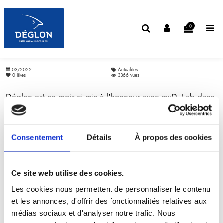
0
03/2022
Actualites
0
likes
3366 vues
Déglon est ce mois-ci mis à l'honneur avec myD. Lab dans
la rubrique News Gourmandes du magazine Cuisine et
Vins de France
Consentement
Détails
À propos des cookies
Nous tenons à remercier les équipes de Cuisine et Vins
de France pour cette parution
Retrouvez le magazine en kiosque ce mois-ci.
Ce site web utilise des cookies.
Les cookies nous permettent de personnaliser le contenu
et les annonces, d'offrir des fonctionnalités relatives aux
Précédent
Retour
Suivant
médias sociaux et d'analyser notre trafic. Nous