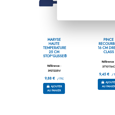
MARYSE
PINCE
HAUTE
RECOURB
TEMPERATURE
16 CM DR
25 CM
CLASS
STOP'GLISSE®
Référence 
Référence :
3710116-
3921225-V
9,45 €
/ T
9,88 €
/ TTC
AJOUTE
AJOUTER
AU PANIE
AU PANIER