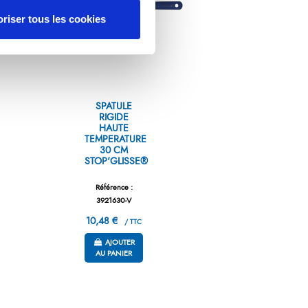
riser tous les cookies
SPATULE
RIGIDE
HAUTE
TEMPERATURE
30 CM
STOP'GLISSE®
Référence :
3921630-V
10,48 €
/ TTC
AJOUTER
AU PANIER