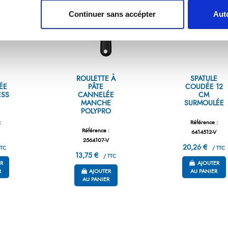
Continuer sans accépter
Auto
ROULETTE À
SPATULE
ÉE
PÂTE
COUDÉE 12
ESS
CANNELÉE
CM
MANCHE
SURMOULÉE
POLYPRO
:
Référence :
Référence :
C
6414512-V
2564107-V
20,26 €
TC
/ TTC
13,75 €
/ TTC
R
AJOUTER
R
AJOUTER
AU PANIER
AU PANIER