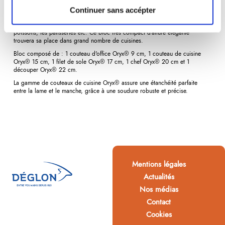
L'intérieur du bloc, composé d'une multitude de fils en matière plastique,
permet de disposer les couteaux comme vous le souhaitez, tout en
Continuer sans accépter
protégeant le tranchant. Les 5 outils indispensables à la cuisine du gourmet.
Ils permettent d'éplucher, de découper les légumes, les viandes, les
poissons, les pâtisseries etc. Ce bloc très compact d'allure élégante
trouvera sa place dans grand nombre de cuisines.
Bloc composé de : 1 couteau d'office Oryx® 9 cm, 1 couteau de cuisine
Oryx® 15 cm, 1 filet de sole Oryx® 17 cm, 1 chef Oryx® 20 cm et 1
découper Oryx® 22 cm.
La gamme de couteaux de cuisine
Oryx®
assure une étanchéité parfaite
entre la lame et le manche, grâce à une soudure robuste et précise.
Mentions légales
Actualités
Nos médias
Contact
Cookies