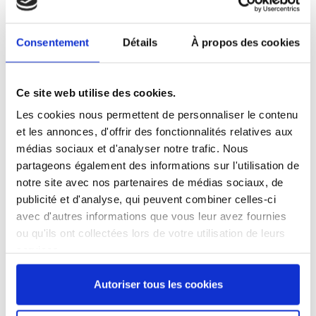
Référence
8209765-V
Consentement
Détails
À propos des cookies
Bloc bambou universel à fils -
Oryx®
- 5 pièces
Ce site web utilise des cookies.
332,14 €
/ TTC
Les cookies nous permettent de personnaliser le contenu
et les annonces, d'offrir des fonctionnalités relatives aux
médias sociaux et d'analyser notre trafic. Nous
Ajouter au panier
partageons également des informations sur l'utilisation de
notre site avec nos partenaires de médias sociaux, de
publicité et d'analyse, qui peuvent combiner celles-ci
avec d'autres informations que vous leur avez fournies
ou qu'ils ont collectées lors de votre utilisation de leurs
services.
Description
Détails du produit
Avis
(0)
Autoriser tous les cookies
Bloc à couteaux
universel à fils en bambou et liseré en noyer.