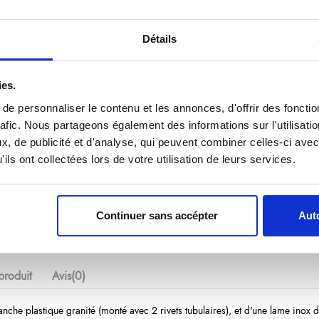
Produit labellisé LONGTIME® - Conçu pour durer
Détails
ies.
e personnaliser le contenu et les annonces, d'offrir des fonctio
4,85 €
/ TTC
rafic. Nous partageons également des informations sur l'utilisati
, de publicité et d'analyse, qui peuvent combiner celles-ci avec
Ajouter au panier
ils ont collectées lors de votre utilisation de leurs services.
Continuer sans accépter
Auto
produit
Avis
(0)
anche plastique granité (monté avec 2 rivets tubulaires), et d'une lame inox