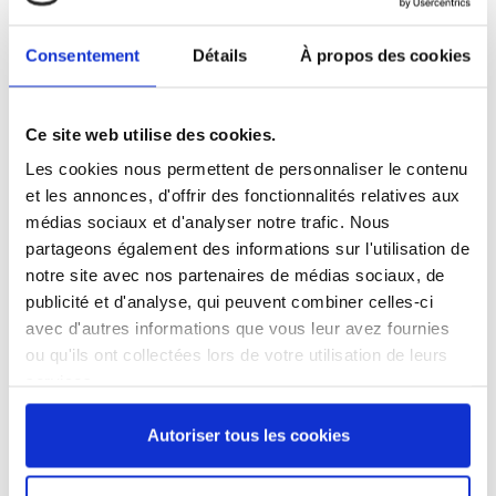
Référence
1080010-C
Consentement
Détails
À propos des cookies
Couteau d'office traditionnel à mitre aluminium, doté d'un manche en bois et d'une
lame inox de 10 cm, de forme pointue
Produit labellisé LONGTIME® - Conçu pour durer
Ce site web utilise des cookies.
Les cookies nous permettent de personnaliser le contenu
et les annonces, d'offrir des fonctionnalités relatives aux
médias sociaux et d'analyser notre trafic. Nous
partageons également des informations sur l'utilisation de
notre site avec nos partenaires de médias sociaux, de
29,23 €
/ TTC
publicité et d'analyse, qui peuvent combiner celles-ci
avec d'autres informations que vous leur avez fournies
ou qu'ils ont collectées lors de votre utilisation de leurs
services.
Ajouter au panier
Autoriser tous les cookies