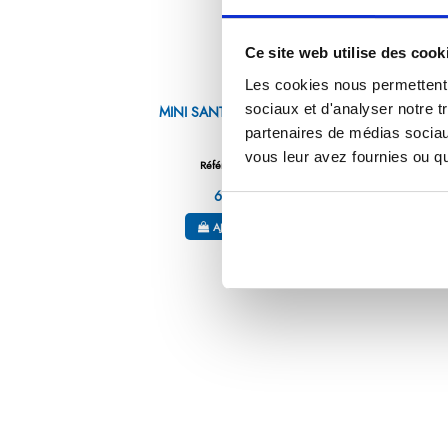
Ce site web utilise des cook
Les cookies nous permettent d
sociaux et d'analyser notre t
MINI SANTOKU 12.5 CM HIGH-
WOODS
partenaires de médias sociaux
vous leur avez fournies ou qu'
Référence : 5985013-C
62,01 €
/ TTC
AJOUTER AU PANIER