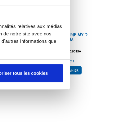
nnalités relatives aux médias
on de notre site avec nos
RT
COUTEAU DE CUISINE MY.D
LOTUS 15 CM
 d'autres informations que
Référence : M5650502015A
93,35 €
/ TTC
1
AJOUTER AU PANIER
riser tous les cookies