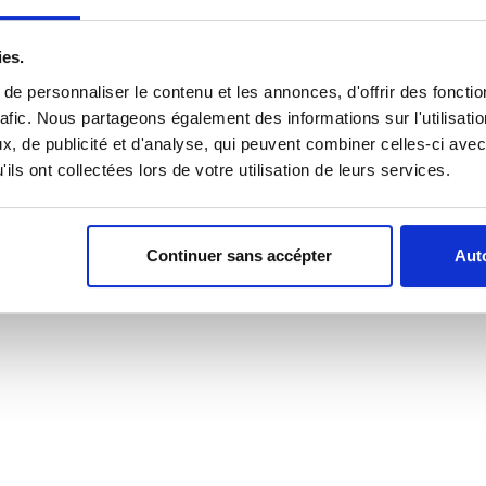
ies.
e personnaliser le contenu et les annonces, d'offrir des fonctio
rafic. Nous partageons également des informations sur l'utilisati
ANGLE SHARP
COUTEAU DE CUISINE POP'A
15 CM
, de publicité et d'analyse, qui peuvent combiner celles-ci avec
Référence : 9975884-C
ils ont collectées lors de votre utilisation de leurs services.
Référence : M5630104015C
28,07 €
/ TTC
113,54 €
/ TTC
1
AJOUTER AU PANIER
AJOUTER AU PANIER
Continuer sans accépter
Auto