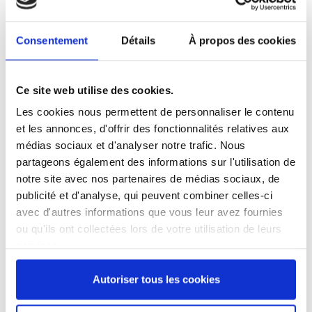
Référence
6004030-C
Consentement
Détails
À propos des cookies
Couteau de chef 30 cm -
Sabatier-Dég®
- manche plastique 3 rivets
Produit labellisé LONGTIME® - Conçu pour durer
Ce site web utilise des cookies.
Les cookies nous permettent de personnaliser le contenu
et les annonces, d'offrir des fonctionnalités relatives aux
médias sociaux et d'analyser notre trafic. Nous
partageons également des informations sur l'utilisation de
138,70 €
/ TTC
notre site avec nos partenaires de médias sociaux, de
publicité et d'analyse, qui peuvent combiner celles-ci
avec d'autres informations que vous leur avez fournies
ou qu'ils ont collectées lors de votre utilisation de leurs
Ajouter au panier
services.
Autoriser tous les cookies