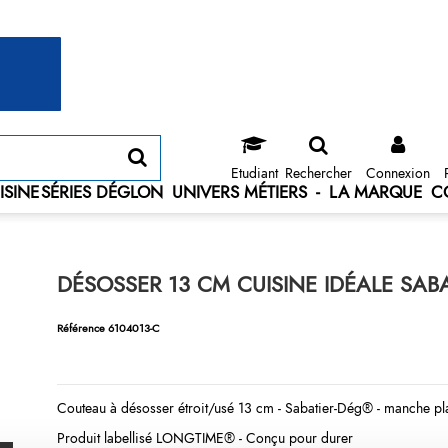
Etudiant
Rechercher
Connexion
ISINE
SÉRIES DÉGLON
UNIVERS MÉTIERS
-
LA MARQUE
C
DÉSOSSER 13 CM CUISINE IDÉALE SAB
Référence
6104013-C
Couteau à désosser
étroit/usé 13 cm -
Sabatier-Dég®
- manche pla
Produit labellisé LONGTIME® - Conçu pour durer