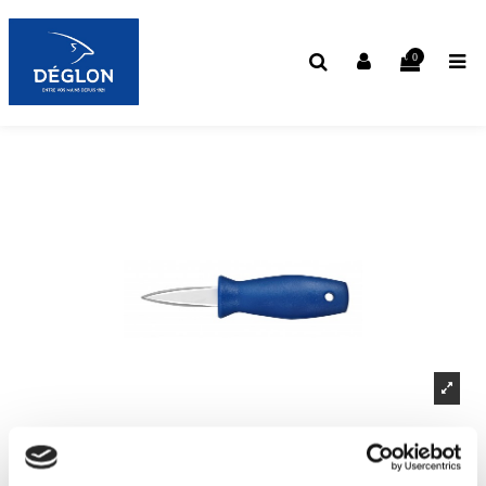
0
LANCETTE À HUÎTRE INOX MANCHE SURMOULÉ