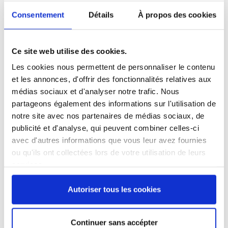
Référence
2300105-C
Consentement
Détails
À propos des cookies
Lancette à huître Surclass® - manche plastique bleu surmoulé
Ce site web utilise des cookies.
Produit labellisé LONGTIME® - Conçu pour durer
Les cookies nous permettent de personnaliser le contenu
et les annonces, d'offrir des fonctionnalités relatives aux
médias sociaux et d'analyser notre trafic. Nous
partageons également des informations sur l'utilisation de
notre site avec nos partenaires de médias sociaux, de
9,82 €
publicité et d'analyse, qui peuvent combiner celles-ci
/ TTC
avec d'autres informations que vous leur avez fournies
ou qu'ils ont collectées lors de votre utilisation de leurs
services.
Ajouter au panier
Autoriser tous les cookies
Continuer sans accépter