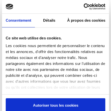
Référence
2300205-C
Lancette à huître Estran - avec garde - manche plastique bleu
Consentement
Détails
À propos des cookies
Produit labellisé LONGTIME® - Conçu pour durer
Ce site web utilise des cookies.
Les cookies nous permettent de personnaliser le contenu
et les annonces, d'offrir des fonctionnalités relatives aux
médias sociaux et d'analyser notre trafic. Nous
19,07 €
/ TTC
partageons également des informations sur l'utilisation de
notre site avec nos partenaires de médias sociaux, de
publicité et d'analyse, qui peuvent combiner celles-ci
avec d'autres informations que vous leur avez fournies
Ajouter au panier
ou qu'ils ont collectées lors de votre utilisation de leurs
services.
Autoriser tous les cookies