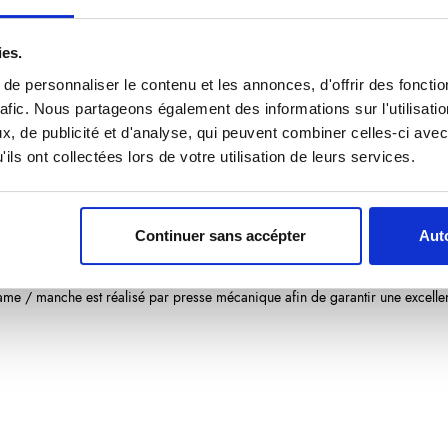
17,61 €
/ TTC
ies.
Ajouter au panier
e personnaliser le contenu et les annonces, d'offrir des fonctio
rafic. Nous partageons également des informations sur l'utilisati
, de publicité et d'analyse, qui peuvent combiner celles-ci avec
ils ont collectées lors de votre utilisation de leurs services.
produit
Avis
(0)
Continuer sans accépter
Auto
 courte (5 cm) ainsi que d'une garde : de ce fait, il permet une ouverture d
lame / manche est réalisé par presse mécanique afin de garantir une excelle