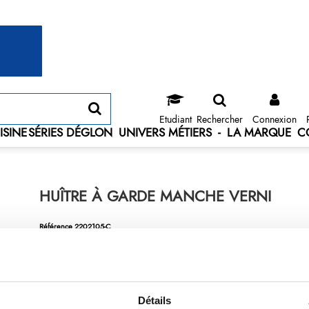
Etudiant
Rechercher
Connexion
ISINE
SÉRIES DÉGLON
UNIVERS MÉTIERS
-
LA MARQUE
C
HUÎTRE À GARDE MANCHE VERNI
Référence
2202105-C
Lancette à huître - avec garde large - manche en bois verni
Détails