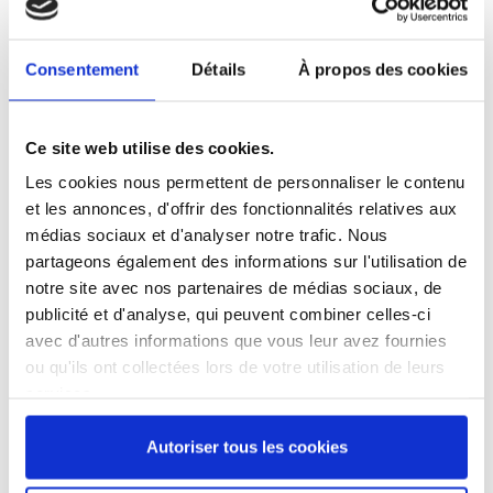
Référence
3921235-V
Consentement
Détails
À propos des cookies
Maryse haute température - monobloc - 35 cm -
Stop'Glisse®
Ce site web utilise des cookies.
15,65 €
/ TTC
Les cookies nous permettent de personnaliser le contenu
et les annonces, d'offrir des fonctionnalités relatives aux
médias sociaux et d'analyser notre trafic. Nous
Ajouter au panier
partageons également des informations sur l'utilisation de
notre site avec nos partenaires de médias sociaux, de
publicité et d'analyse, qui peuvent combiner celles-ci
avec d'autres informations que vous leur avez fournies
ou qu'ils ont collectées lors de votre utilisation de leurs
services.
Description
Détails du produit
Avis
(0)
Autoriser tous les cookies
La raclette
maryse
est un incontournable en cuisine et en
pâtisserie
.
Elle permet de mélanger des préparations, de racler facilement les