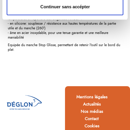
récipients sans générer de perte.
Continuer sans accépter
Pour mélanger une crème pâtissière, pour dessécher une pâte à chou…
Maryse monobloc en silicone pour offrir une résistance aux hautes
températures et répondre aux exigences HACCP :
- en silicone: souplesse / résistance aux hautes températures de la partie
utile et du manche (260°)
- âme en acier inoxydable, pour une tenue garantie et une meilleure
maniabilité
Equipée du manche Stop Glisse, permettant de retenir l'outil sur le bord du
plat.
Mentions légales
Actualités
Nos médias
Contact
Cookies