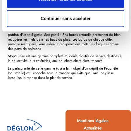
Description
Détails du produit
Avis
(0)
Continuer sans accépter
La
cuillère
Stop'Glisse, c'est d'abord son cuilleron parfaitement
dimensionné. Sa surface et sa profondeur permettent de servir une dose
portion d'un seul geste. Son profil : Ses bords arrondis permettent de bien
récupérer les mets dans les bacs ou plats. Les bords de chaque côté,
presque rectilignes, vous aident à récupérer des mets très fragiles comme
des parts de poissons.
Stop'Glisse est une gamme complète et idéale d'outils de service destinés à
la collectivité, aux cafétérias, aux bouchers charcutiers traiteurs.
La particularité de cette gamme (qui a fait l'objet d'un dépôt de Propriété
Industrielle) est l'encoche sous le manche qui évite que l'outil ne glisse
lorsqu'on le repose dans le plat de service.
Mentions légales
Actualités