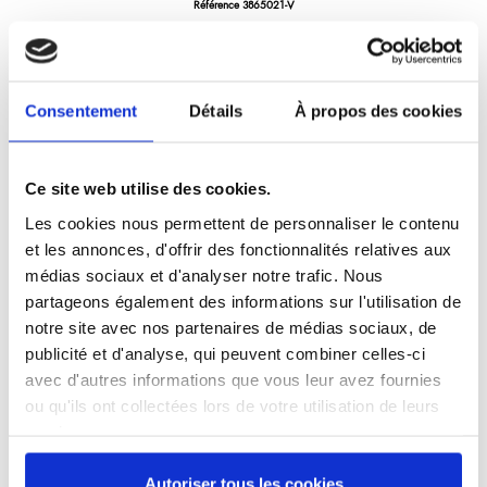
Référence
3865021-V
Cuillère ajourée longue - 21 cm -
Stop'Glisse®
Produit labellisé LONGTIME® - Conçu pour durer
Consentement
Détails
À propos des cookies
Ce site web utilise des cookies.
Les cookies nous permettent de personnaliser le contenu
et les annonces, d'offrir des fonctionnalités relatives aux
26,40 €
médias sociaux et d'analyser notre trafic. Nous
/ TTC
partageons également des informations sur l'utilisation de
notre site avec nos partenaires de médias sociaux, de
publicité et d'analyse, qui peuvent combiner celles-ci
Ajouter au panier
avec d'autres informations que vous leur avez fournies
ou qu'ils ont collectées lors de votre utilisation de leurs
services.
Autoriser tous les cookies